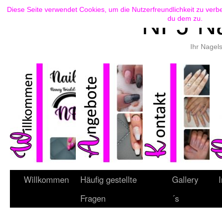
Diese Seite verwendet Cookies, um die Nutzerfreundlichkeit zu ver
NFJ Na
du dem zu.
Ihr Nagels
Willkommen
Häufig gestellte
Gallery
Fragen
´s